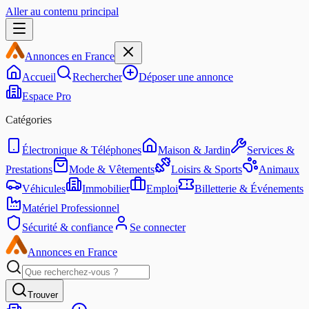
Aller au contenu principal
Annonces en France
Accueil
Rechercher
Déposer une annonce
Espace Pro
Catégories
Électronique & Téléphones
Maison & Jardin
Services &
Prestations
Mode & Vêtements
Loisirs & Sports
Animaux
Véhicules
Immobilier
Emploi
Billetterie & Événements
Matériel Professionnel
Sécurité & confiance
Se connecter
Annonces en France
Trouver