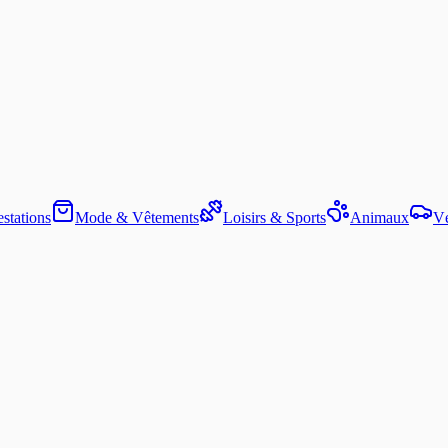
stations
Mode & Vêtements
Loisirs & Sports
Animaux
Vé