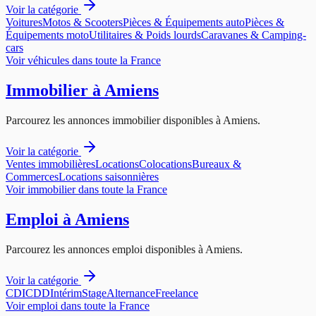
Voir la catégorie
Voitures
Motos & Scooters
Pièces & Équipements auto
Pièces &
Équipements moto
Utilitaires & Poids lourds
Caravanes & Camping-
cars
Voir
véhicules
dans toute la France
Immobilier
à
Amiens
Parcourez les annonces
immobilier
disponibles à
Amiens
.
Voir la catégorie
Ventes immobilières
Locations
Colocations
Bureaux &
Commerces
Locations saisonnières
Voir
immobilier
dans toute la France
Emploi
à
Amiens
Parcourez les annonces
emploi
disponibles à
Amiens
.
Voir la catégorie
CDI
CDD
Intérim
Stage
Alternance
Freelance
Voir
emploi
dans toute la France