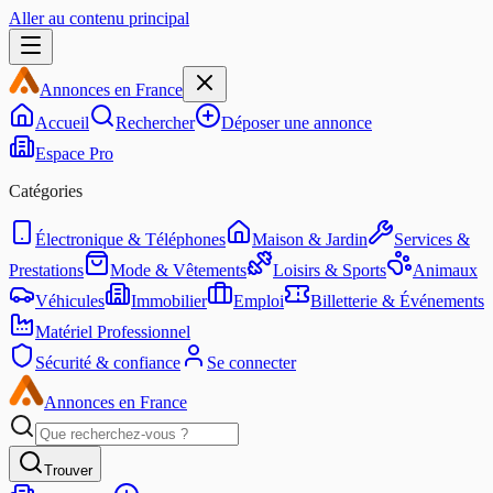
Aller au contenu principal
Annonces en France
Accueil
Rechercher
Déposer une annonce
Espace Pro
Catégories
Électronique & Téléphones
Maison & Jardin
Services &
Prestations
Mode & Vêtements
Loisirs & Sports
Animaux
Véhicules
Immobilier
Emploi
Billetterie & Événements
Matériel Professionnel
Sécurité & confiance
Se connecter
Annonces en France
Trouver