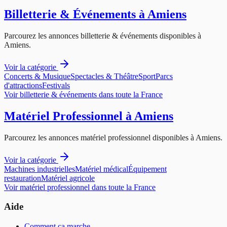
Billetterie & Événements
à
Amiens
Parcourez les annonces
billetterie & événements
disponibles à
Amiens
.
Voir la catégorie
Concerts & Musique
Spectacles & Théâtre
Sport
Parcs
d'attractions
Festivals
Voir
billetterie & événements
dans toute la France
Matériel Professionnel
à
Amiens
Parcourez les annonces
matériel professionnel
disponibles à
Amiens
.
Voir la catégorie
Machines industrielles
Matériel médical
Équipement
restauration
Matériel agricole
Voir
matériel professionnel
dans toute la France
Aide
Comment ça marche