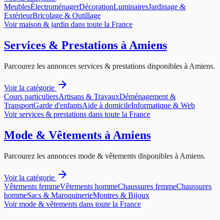
Meubles
Électroménager
Décoration
Luminaires
Jardinage &
Extérieur
Bricolage & Outillage
Voir
maison & jardin
dans toute la France
Services & Prestations
à
Amiens
Parcourez les annonces
services & prestations
disponibles à
Amiens
.
Voir la catégorie
Cours particuliers
Artisans & Travaux
Déménagement &
Transport
Garde d'enfants
Aide à domicile
Informatique & Web
Voir
services & prestations
dans toute la France
Mode & Vêtements
à
Amiens
Parcourez les annonces
mode & vêtements
disponibles à
Amiens
.
Voir la catégorie
Vêtements femme
Vêtements homme
Chaussures femme
Chaussures
homme
Sacs & Maroquinerie
Montres & Bijoux
Voir
mode & vêtements
dans toute la France