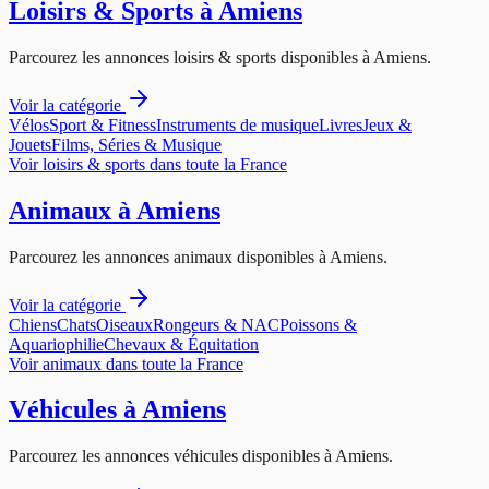
Loisirs & Sports
à
Amiens
Parcourez les annonces
loisirs & sports
disponibles à
Amiens
.
Voir la catégorie
Vélos
Sport & Fitness
Instruments de musique
Livres
Jeux &
Jouets
Films, Séries & Musique
Voir
loisirs & sports
dans toute la France
Animaux
à
Amiens
Parcourez les annonces
animaux
disponibles à
Amiens
.
Voir la catégorie
Chiens
Chats
Oiseaux
Rongeurs & NAC
Poissons &
Aquariophilie
Chevaux & Équitation
Voir
animaux
dans toute la France
Véhicules
à
Amiens
Parcourez les annonces
véhicules
disponibles à
Amiens
.