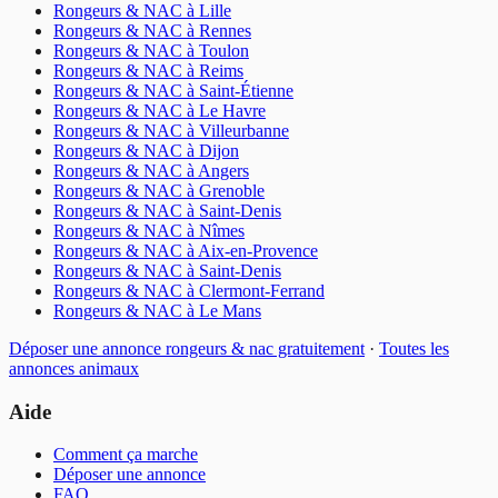
Rongeurs & NAC
à
Lille
Rongeurs & NAC
à
Rennes
Rongeurs & NAC
à
Toulon
Rongeurs & NAC
à
Reims
Rongeurs & NAC
à
Saint-Étienne
Rongeurs & NAC
à
Le Havre
Rongeurs & NAC
à
Villeurbanne
Rongeurs & NAC
à
Dijon
Rongeurs & NAC
à
Angers
Rongeurs & NAC
à
Grenoble
Rongeurs & NAC
à
Saint-Denis
Rongeurs & NAC
à
Nîmes
Rongeurs & NAC
à
Aix-en-Provence
Rongeurs & NAC
à
Saint-Denis
Rongeurs & NAC
à
Clermont-Ferrand
Rongeurs & NAC
à
Le Mans
Déposer une annonce
rongeurs & nac
gratuitement
·
Toutes les
annonces
animaux
Aide
Comment ça marche
Déposer une annonce
FAQ