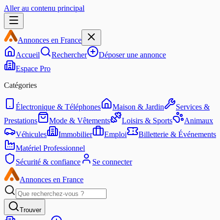
Aller au contenu principal
Annonces en France
Accueil
Rechercher
Déposer une annonce
Espace Pro
Catégories
Électronique & Téléphones
Maison & Jardin
Services &
Prestations
Mode & Vêtements
Loisirs & Sports
Animaux
Véhicules
Immobilier
Emploi
Billetterie & Événements
Matériel Professionnel
Sécurité & confiance
Se connecter
Annonces en France
Trouver