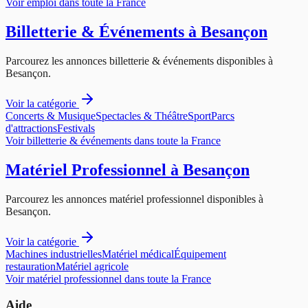
Voir
emploi
dans toute la France
Billetterie & Événements
à
Besançon
Parcourez les annonces
billetterie & événements
disponibles à
Besançon
.
Voir la catégorie
Concerts & Musique
Spectacles & Théâtre
Sport
Parcs
d'attractions
Festivals
Voir
billetterie & événements
dans toute la France
Matériel Professionnel
à
Besançon
Parcourez les annonces
matériel professionnel
disponibles à
Besançon
.
Voir la catégorie
Machines industrielles
Matériel médical
Équipement
restauration
Matériel agricole
Voir
matériel professionnel
dans toute la France
Aide