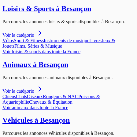
Loisirs & Sports
à
Besançon
Parcourez les annonces
loisirs & sports
disponibles à
Besançon
.
Voir la catégorie
Vélos
Sport & Fitness
Instruments de musique
Livres
Jeux &
Jouets
Films, Séries & Musique
Voir
loisirs & sports
dans toute la France
Animaux
à
Besançon
Parcourez les annonces
animaux
disponibles à
Besançon
.
Voir la catégorie
Chiens
Chats
Oiseaux
Rongeurs & NAC
Poissons &
Aquariophilie
Chevaux & Équitation
Voir
animaux
dans toute la France
Véhicules
à
Besançon
Parcourez les annonces
véhicules
disponibles à
Besançon
.