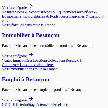
Voir la catégorie
Voitures
Motos & Scooters
Pièces & Équipements auto
Pièces &
Équipements moto
Utilitaires & Poids lourds
Caravanes & Camping-
cars
Voir
véhicules
dans toute la France
Immobilier
à
Besançon
Parcourez les annonces
immobilier
disponibles à
Besançon
.
Voir la catégorie
Ventes immobilières
Locations
Colocations
Bureaux &
Commerces
Locations saisonnières
Voir
immobilier
dans toute la France
Emploi
à
Besançon
Parcourez les annonces
emploi
disponibles à
Besançon
.
Voir la catégorie
CDI
CDD
Intérim
Stage
Alternance
Freelance