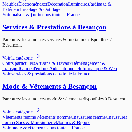
Meubles
Électroménager
Décoration
Luminaires
Jardinage &
Extérieur
Bricolage & Outillage
Voir
maison & jardin
dans toute la France
Services & Prestations
à
Besançon
Parcourez les annonces
services & prestations
disponibles à
Besançon
.
Voir la catégorie
Cours particuliers
Artisans & Travaux
Déménagement &
Transport
Garde d'enfants
Aide à domicile
Informatique & Web
Voir
services & prestations
dans toute la France
Mode & Vêtements
à
Besançon
Parcourez les annonces
mode & vêtements
disponibles à
Besançon
.
Voir la catégorie
Vêtements femme
Vêtements homme
Chaussures femme
Chaussures
homme
Sacs & Maroquinerie
Montres & Bijoux
Voir
mode & vêtements
dans toute la France