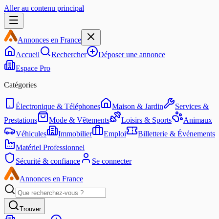
Aller au contenu principal
Annonces en France
Accueil
Rechercher
Déposer une annonce
Espace Pro
Catégories
Électronique & Téléphones
Maison & Jardin
Services &
Prestations
Mode & Vêtements
Loisirs & Sports
Animaux
Véhicules
Immobilier
Emploi
Billetterie & Événements
Matériel Professionnel
Sécurité & confiance
Se connecter
Annonces en France
Trouver