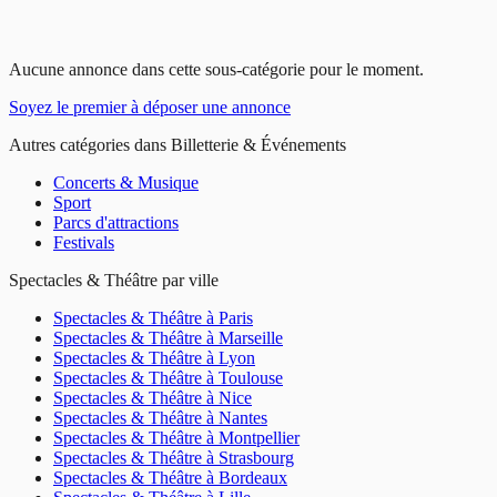
Aucune annonce dans cette sous-catégorie pour le moment.
Soyez le premier à déposer une annonce
Autres catégories dans
Billetterie & Événements
Concerts & Musique
Sport
Parcs d'attractions
Festivals
Spectacles & Théâtre
par ville
Spectacles & Théâtre
à
Paris
Spectacles & Théâtre
à
Marseille
Spectacles & Théâtre
à
Lyon
Spectacles & Théâtre
à
Toulouse
Spectacles & Théâtre
à
Nice
Spectacles & Théâtre
à
Nantes
Spectacles & Théâtre
à
Montpellier
Spectacles & Théâtre
à
Strasbourg
Spectacles & Théâtre
à
Bordeaux