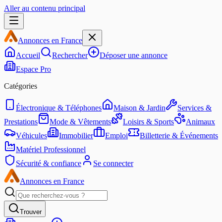
Aller au contenu principal
Annonces en France
Accueil
Rechercher
Déposer une annonce
Espace Pro
Catégories
Électronique & Téléphones
Maison & Jardin
Services &
Prestations
Mode & Vêtements
Loisirs & Sports
Animaux
Véhicules
Immobilier
Emploi
Billetterie & Événements
Matériel Professionnel
Sécurité & confiance
Se connecter
Annonces en France
Trouver