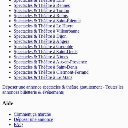
Spectacles & Théâtre
à
Lille
Spectacles & Théâtre
à
Rennes
Spectacles & Théâtre
à
Toulon
Spectacles & Théâtre
à
Reims
Spectacles & Théâtre
à
Saint-Étienne
Spectacles & Théâtre
à
Le Havre
Spectacles & Théâtre
à
Villeurbanne
Spectacles & Théâtre
à
Dijon
Spectacles & Théâtre
à
Angers
Spectacles & Théâtre
à
Grenoble
Spectacles & Théâtre
à
Saint-Denis
Spectacles & Théâtre
à
Nîmes
Spectacles & Théâtre
à
Aix-en-Provence
Spectacles & Théâtre
à
Saint-Denis
Spectacles & Théâtre
à
Clermont-Ferrand
Spectacles & Théâtre
à
Le Mans
Déposer une annonce
spectacles & théâtre
gratuitement
·
Toutes les
annonces
billetterie & événements
Aide
Comment ça marche
Déposer une annonce
FAQ