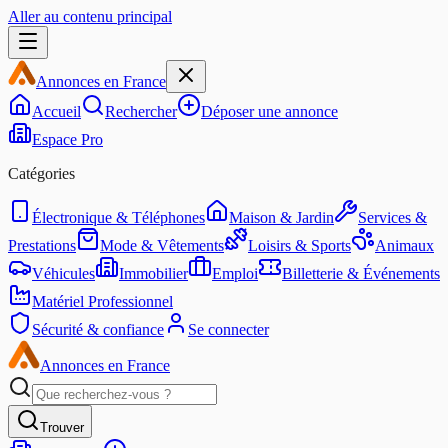
Aller au contenu principal
Annonces en France
Accueil
Rechercher
Déposer une annonce
Espace Pro
Catégories
Électronique & Téléphones
Maison & Jardin
Services &
Prestations
Mode & Vêtements
Loisirs & Sports
Animaux
Véhicules
Immobilier
Emploi
Billetterie & Événements
Matériel Professionnel
Sécurité & confiance
Se connecter
Annonces en France
Trouver