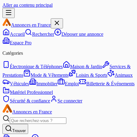
Aller au contenu principal
Annonces en France
Accueil
Rechercher
Déposer une annonce
Espace Pro
Catégories
Électronique & Téléphones
Maison & Jardin
Services &
Prestations
Mode & Vêtements
Loisirs & Sports
Animaux
Véhicules
Immobilier
Emploi
Billetterie & Événements
Matériel Professionnel
Sécurité & confiance
Se connecter
Annonces en France
Trouver