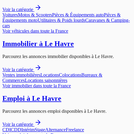
Voir la catégorie
Voitures
Motos & Scooters
Pièces & Équipements auto
Pièces &
Équipements moto
Utilitaires & Poids lourds
Caravanes & Camping-
cars
Voir
véhicules
dans toute la France
Immobilier
à
Le Havre
Parcourez les annonces
immobilier
disponibles à
Le Havre
.
Voir la catégorie
Ventes immobilières
Locations
Colocations
Bureaux &
Commerces
Locations saisonnières
Voir
immobilier
dans toute la France
Emploi
à
Le Havre
Parcourez les annonces
emploi
disponibles à
Le Havre
.
Voir la catégorie
CDI
CDD
Intérim
Stage
Alternance
Freelance