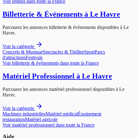
Voir
emploi
dans toute la France
Billetterie & Événements
à
Le Havre
Parcourez les annonces
billetterie & événements
disponibles à
Le
Havre
.
Voir la catégorie
Concerts & Musique
Spectacles & Théâtre
Sport
Parcs
d'attractions
Festivals
Voir
billetterie & événements
dans toute la France
Matériel Professionnel
à
Le Havre
Parcourez les annonces
matériel professionnel
disponibles à
Le
Havre
.
Voir la catégorie
Machines industrielles
Matériel médical
Équipement
restauration
Matériel agricole
Voir
matériel professionnel
dans toute la France
Aide