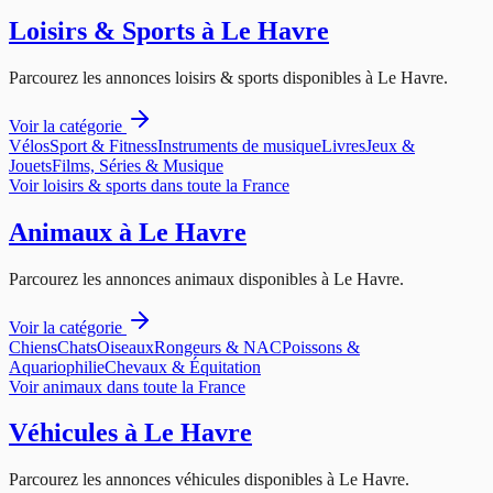
Loisirs & Sports
à
Le Havre
Parcourez les annonces
loisirs & sports
disponibles à
Le Havre
.
Voir la catégorie
Vélos
Sport & Fitness
Instruments de musique
Livres
Jeux &
Jouets
Films, Séries & Musique
Voir
loisirs & sports
dans toute la France
Animaux
à
Le Havre
Parcourez les annonces
animaux
disponibles à
Le Havre
.
Voir la catégorie
Chiens
Chats
Oiseaux
Rongeurs & NAC
Poissons &
Aquariophilie
Chevaux & Équitation
Voir
animaux
dans toute la France
Véhicules
à
Le Havre
Parcourez les annonces
véhicules
disponibles à
Le Havre
.