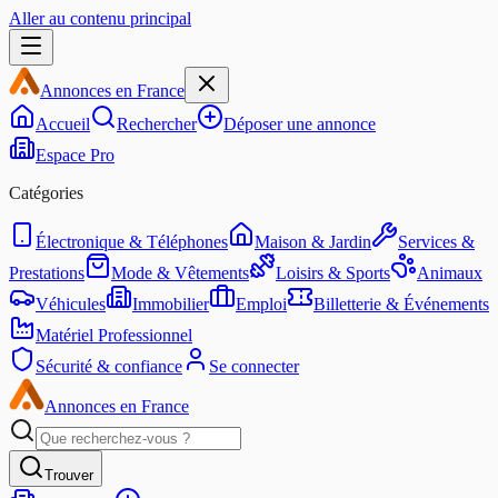
Aller au contenu principal
Annonces en France
Accueil
Rechercher
Déposer une annonce
Espace Pro
Catégories
Électronique & Téléphones
Maison & Jardin
Services &
Prestations
Mode & Vêtements
Loisirs & Sports
Animaux
Véhicules
Immobilier
Emploi
Billetterie & Événements
Matériel Professionnel
Sécurité & confiance
Se connecter
Annonces en France
Trouver