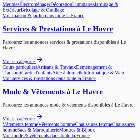
Meubles
Électroménager
Décoration
Luminaires
Jardinage &
Extérieur
Bricolage & Outillage
Voir
maison & jardin
dans toute la France
Services & Prestations
à
Le Havre
Parcourez les annonces
services & prestations
disponibles à
Le
Havre
.
Voir la catégorie
Cours particuliers
Artisans & Travaux
Déménagement &
Transport
Garde d'enfants
Aide à domicile
Informatique & Web
Voir
services & prestations
dans toute la France
Mode & Vêtements
à
Le Havre
Parcourez les annonces
mode & vêtements
disponibles à
Le Havre
.
Voir la catégorie
Vêtements femme
Vêtements homme
Chaussures femme
Chaussures
homme
Sacs & Maroquinerie
Montres & Bijoux
Voir
mode & vêtements
dans toute la France