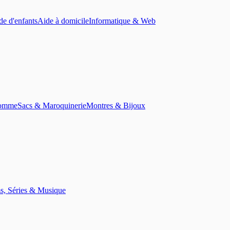
de d'enfants
Aide à domicile
Informatique & Web
homme
Sacs & Maroquinerie
Montres & Bijoux
s, Séries & Musique