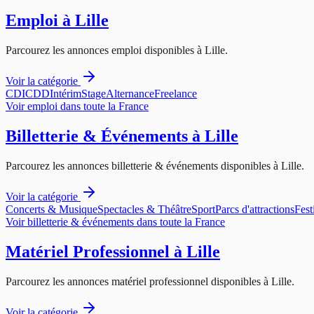
Emploi
à
Lille
Parcourez les annonces
emploi
disponibles à
Lille
.
Voir la catégorie
CDI
CDD
Intérim
Stage
Alternance
Freelance
Voir
emploi
dans toute la France
Billetterie & Événements
à
Lille
Parcourez les annonces
billetterie & événements
disponibles à
Lille
.
Voir la catégorie
Concerts & Musique
Spectacles & Théâtre
Sport
Parcs d'attractions
Fest
Voir
billetterie & événements
dans toute la France
Matériel Professionnel
à
Lille
Parcourez les annonces
matériel professionnel
disponibles à
Lille
.
Voir la catégorie