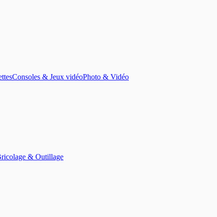
ettes
Consoles & Jeux vidéo
Photo & Vidéo
ricolage & Outillage