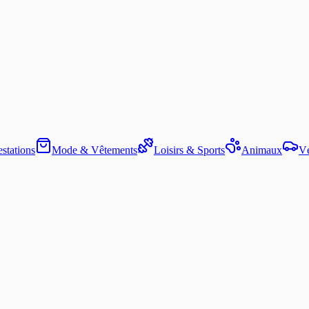
stations
Mode & Vêtements
Loisirs & Sports
Animaux
Vé