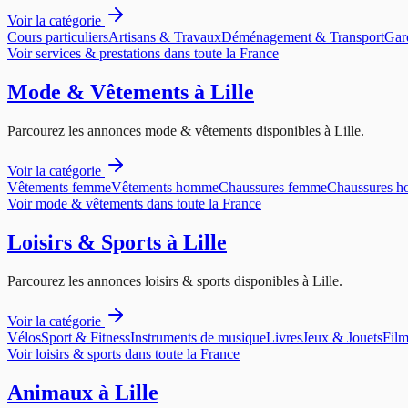
Voir la catégorie
Cours particuliers
Artisans & Travaux
Déménagement & Transport
Gar
Voir
services & prestations
dans toute la France
Mode & Vêtements
à
Lille
Parcourez les annonces
mode & vêtements
disponibles à
Lille
.
Voir la catégorie
Vêtements femme
Vêtements homme
Chaussures femme
Chaussures 
Voir
mode & vêtements
dans toute la France
Loisirs & Sports
à
Lille
Parcourez les annonces
loisirs & sports
disponibles à
Lille
.
Voir la catégorie
Vélos
Sport & Fitness
Instruments de musique
Livres
Jeux & Jouets
Film
Voir
loisirs & sports
dans toute la France
Animaux
à
Lille