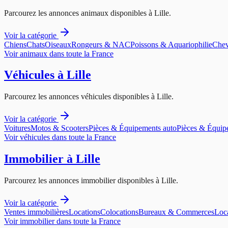
Parcourez les annonces
animaux
disponibles à
Lille
.
Voir la catégorie
Chiens
Chats
Oiseaux
Rongeurs & NAC
Poissons & Aquariophilie
Chev
Voir
animaux
dans toute la France
Véhicules
à
Lille
Parcourez les annonces
véhicules
disponibles à
Lille
.
Voir la catégorie
Voitures
Motos & Scooters
Pièces & Équipements auto
Pièces & Équip
Voir
véhicules
dans toute la France
Immobilier
à
Lille
Parcourez les annonces
immobilier
disponibles à
Lille
.
Voir la catégorie
Ventes immobilières
Locations
Colocations
Bureaux & Commerces
Loca
Voir
immobilier
dans toute la France