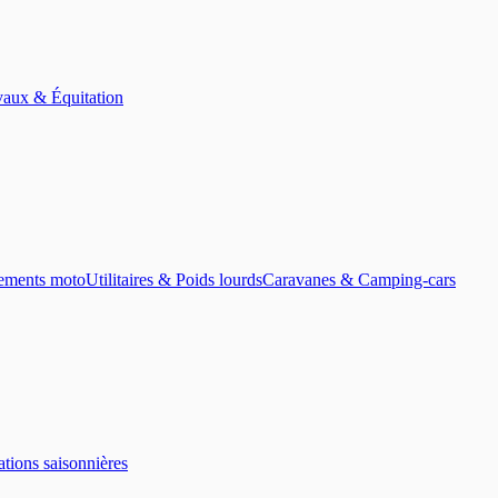
aux & Équitation
ements moto
Utilitaires & Poids lourds
Caravanes & Camping-cars
tions saisonnières