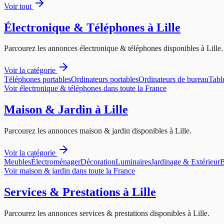
Voir tout
Électronique & Téléphones
à
Lille
Parcourez les annonces
électronique & téléphones
disponibles à
Lille
.
Voir la catégorie
Téléphones portables
Ordinateurs portables
Ordinateurs de bureau
Tabl
Voir
électronique & téléphones
dans toute la France
Maison & Jardin
à
Lille
Parcourez les annonces
maison & jardin
disponibles à
Lille
.
Voir la catégorie
Meubles
Électroménager
Décoration
Luminaires
Jardinage & Extérieur
B
Voir
maison & jardin
dans toute la France
Services & Prestations
à
Lille
Parcourez les annonces
services & prestations
disponibles à
Lille
.