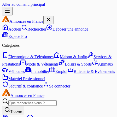
Aller au contenu principal
Annonces en France
Accueil
Rechercher
Déposer une annonce
Espace Pro
Catégories
Électronique & Téléphones
Maison & Jardin
Services &
Prestations
Mode & Vêtements
Loisirs & Sports
Animaux
Véhicules
Immobilier
Emploi
Billetterie & Événements
Matériel Professionnel
Sécurité & confiance
Se connecter
Annonces en France
Trouver