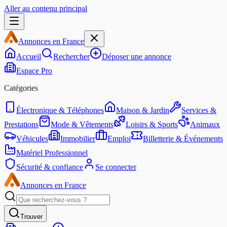
Aller au contenu principal
Annonces en France
Accueil
Rechercher
Déposer une annonce
Espace Pro
Catégories
Électronique & Téléphones
Maison & Jardin
Services &
Prestations
Mode & Vêtements
Loisirs & Sports
Animaux
Véhicules
Immobilier
Emploi
Billetterie & Événements
Matériel Professionnel
Sécurité & confiance
Se connecter
Annonces en France
Trouver