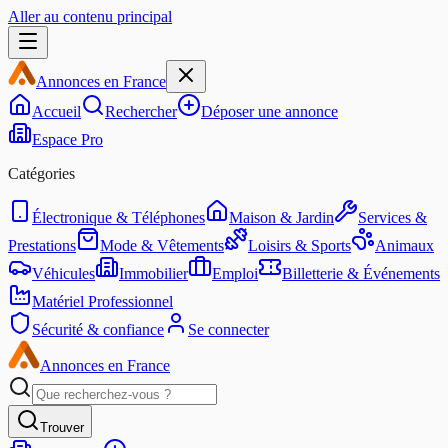
Aller au contenu principal
Annonces en France
Accueil
Rechercher
Déposer une annonce
Espace Pro
Catégories
Électronique & Téléphones
Maison & Jardin
Services &
Prestations
Mode & Vêtements
Loisirs & Sports
Animaux
Véhicules
Immobilier
Emploi
Billetterie & Événements
Matériel Professionnel
Sécurité & confiance
Se connecter
Annonces en France
Trouver