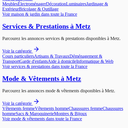
Meubles
Électroménager
Décoration
Luminaires
Jardinage &
Extérieur
Bricolage & Outillage
Voir
maison & jardin
dans toute la France
Services & Prestations
à
Metz
Parcourez les annonces
services & prestations
disponibles à
Metz
.
Voir la catégorie
Cours particuliers
Artisans & Travaux
Déménagement &
Transport
Garde d'enfants
Aide à domicile
Informatique & Web
Voir
services & prestations
dans toute la France
Mode & Vêtements
à
Metz
Parcourez les annonces
mode & vêtements
disponibles à
Metz
.
Voir la catégorie
Vêtements femme
Vêtements homme
Chaussures femme
Chaussures
homme
Sacs & Maroquinerie
Montres & Bijoux
Voir
mode & vêtements
dans toute la France