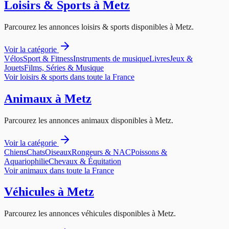
Loisirs & Sports
à
Metz
Parcourez les annonces
loisirs & sports
disponibles à
Metz
.
Voir la catégorie
Vélos
Sport & Fitness
Instruments de musique
Livres
Jeux &
Jouets
Films, Séries & Musique
Voir
loisirs & sports
dans toute la France
Animaux
à
Metz
Parcourez les annonces
animaux
disponibles à
Metz
.
Voir la catégorie
Chiens
Chats
Oiseaux
Rongeurs & NAC
Poissons &
Aquariophilie
Chevaux & Équitation
Voir
animaux
dans toute la France
Véhicules
à
Metz
Parcourez les annonces
véhicules
disponibles à
Metz
.