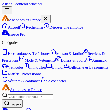
Aller au contenu principal
Annonces en France
Accueil
Rechercher
Déposer une annonce
Espace Pro
Catégories
Électronique & Téléphones
Maison & Jardin
Services &
Prestations
Mode & Vêtements
Loisirs & Sports
Animaux
Véhicules
Immobilier
Emploi
Billetterie & Événements
Matériel Professionnel
Sécurité & confiance
Se connecter
Annonces en France
Trouver