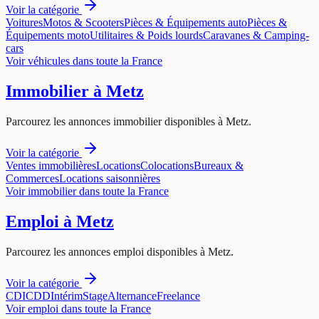
Voir la catégorie
Voitures
Motos & Scooters
Pièces & Équipements auto
Pièces &
Équipements moto
Utilitaires & Poids lourds
Caravanes & Camping-
cars
Voir
véhicules
dans toute la France
Immobilier
à
Metz
Parcourez les annonces
immobilier
disponibles à
Metz
.
Voir la catégorie
Ventes immobilières
Locations
Colocations
Bureaux &
Commerces
Locations saisonnières
Voir
immobilier
dans toute la France
Emploi
à
Metz
Parcourez les annonces
emploi
disponibles à
Metz
.
Voir la catégorie
CDI
CDD
Intérim
Stage
Alternance
Freelance
Voir
emploi
dans toute la France