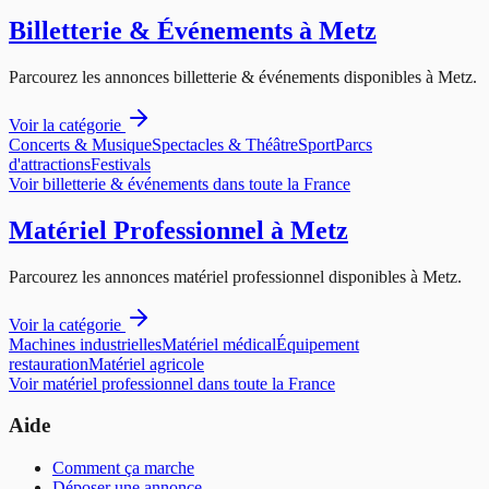
Billetterie & Événements
à
Metz
Parcourez les annonces
billetterie & événements
disponibles à
Metz
.
Voir la catégorie
Concerts & Musique
Spectacles & Théâtre
Sport
Parcs
d'attractions
Festivals
Voir
billetterie & événements
dans toute la France
Matériel Professionnel
à
Metz
Parcourez les annonces
matériel professionnel
disponibles à
Metz
.
Voir la catégorie
Machines industrielles
Matériel médical
Équipement
restauration
Matériel agricole
Voir
matériel professionnel
dans toute la France
Aide
Comment ça marche
Déposer une annonce