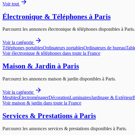
Voir tout
Électronique & Téléphones
à
Paris
Parcourez les annonces
électronique & téléphones
disponibles à
Paris
.
Voir la catégorie
Téléphones portables
Ordinateurs portables
Ordinateurs de bureau
Tabl
Voir
électronique & téléphones
dans toute la France
Maison & Jardin
à
Paris
Parcourez les annonces
maison & jardin
disponibles à
Paris
.
Voir la catégorie
Meubles
Électroménager
Décoration
Luminaires
Jardinage & Extérieur
B
Voir
maison & jardin
dans toute la France
Services & Prestations
à
Paris
Parcourez les annonces
services & prestations
disponibles à
Paris
.