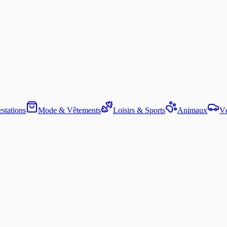
stations
Mode & Vêtements
Loisirs & Sports
Animaux
Vé