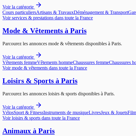
Voir la catégorie
Cours particuliers
Artisans & Travaux
Déménagement & Transport
Gar
Voir
services & prestations
dans toute la France
Mode & Vêtements
à
Paris
Parcourez les annonces
mode & vêtements
disponibles à
Paris
.
Voir la catégorie
Vêtements femme
Vêtements homme
Chaussures femme
Chaussures 
Voir
mode & vêtements
dans toute la France
Loisirs & Sports
à
Paris
Parcourez les annonces
loisirs & sports
disponibles à
Paris
.
Voir la catégorie
Vélos
Sport & Fitness
Instruments de musique
Livres
Jeux & Jouets
Film
Voir
loisirs & sports
dans toute la France
Animaux
à
Paris