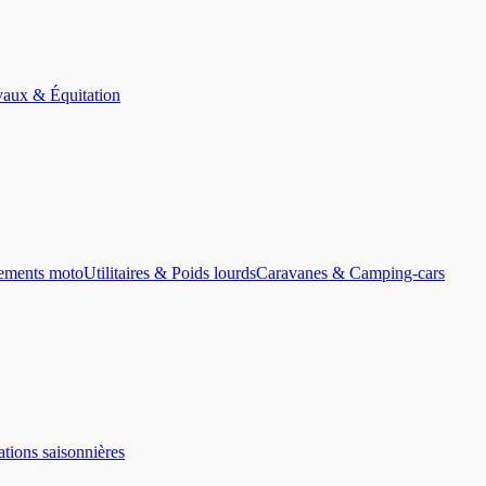
aux & Équitation
ements moto
Utilitaires & Poids lourds
Caravanes & Camping-cars
tions saisonnières