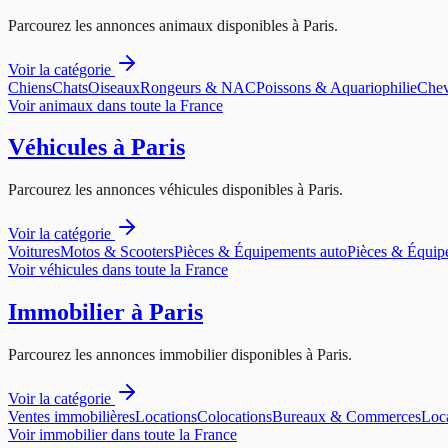
Parcourez les annonces
animaux
disponibles à
Paris
.
Voir la catégorie
Chiens
Chats
Oiseaux
Rongeurs & NAC
Poissons & Aquariophilie
Chev
Voir
animaux
dans toute la France
Véhicules
à
Paris
Parcourez les annonces
véhicules
disponibles à
Paris
.
Voir la catégorie
Voitures
Motos & Scooters
Pièces & Équipements auto
Pièces & Équip
Voir
véhicules
dans toute la France
Immobilier
à
Paris
Parcourez les annonces
immobilier
disponibles à
Paris
.
Voir la catégorie
Ventes immobilières
Locations
Colocations
Bureaux & Commerces
Loca
Voir
immobilier
dans toute la France