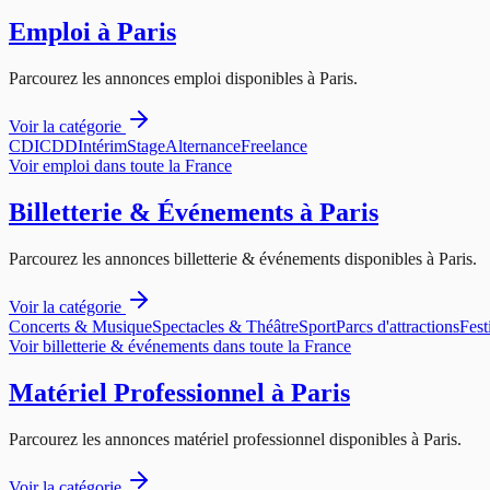
Emploi
à
Paris
Parcourez les annonces
emploi
disponibles à
Paris
.
Voir la catégorie
CDI
CDD
Intérim
Stage
Alternance
Freelance
Voir
emploi
dans toute la France
Billetterie & Événements
à
Paris
Parcourez les annonces
billetterie & événements
disponibles à
Paris
.
Voir la catégorie
Concerts & Musique
Spectacles & Théâtre
Sport
Parcs d'attractions
Fest
Voir
billetterie & événements
dans toute la France
Matériel Professionnel
à
Paris
Parcourez les annonces
matériel professionnel
disponibles à
Paris
.
Voir la catégorie