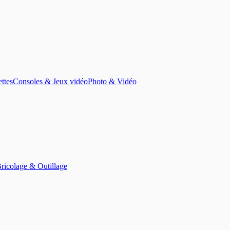
ettes
Consoles & Jeux vidéo
Photo & Vidéo
ricolage & Outillage