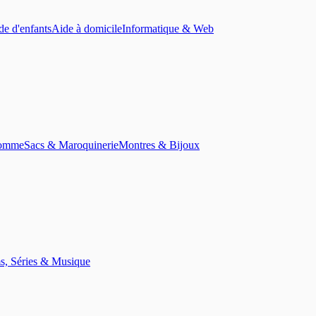
de d'enfants
Aide à domicile
Informatique & Web
homme
Sacs & Maroquinerie
Montres & Bijoux
s, Séries & Musique