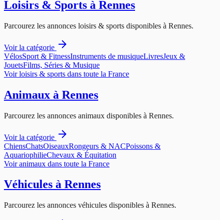
Loisirs & Sports
à
Rennes
Parcourez les annonces
loisirs & sports
disponibles à
Rennes
.
Voir la catégorie
Vélos
Sport & Fitness
Instruments de musique
Livres
Jeux &
Jouets
Films, Séries & Musique
Voir
loisirs & sports
dans toute la France
Animaux
à
Rennes
Parcourez les annonces
animaux
disponibles à
Rennes
.
Voir la catégorie
Chiens
Chats
Oiseaux
Rongeurs & NAC
Poissons &
Aquariophilie
Chevaux & Équitation
Voir
animaux
dans toute la France
Véhicules
à
Rennes
Parcourez les annonces
véhicules
disponibles à
Rennes
.