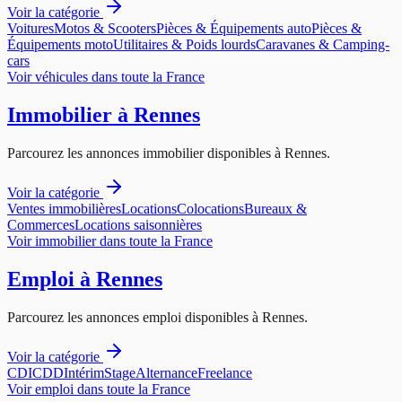
Voir la catégorie
Voitures
Motos & Scooters
Pièces & Équipements auto
Pièces &
Équipements moto
Utilitaires & Poids lourds
Caravanes & Camping-
cars
Voir
véhicules
dans toute la France
Immobilier
à
Rennes
Parcourez les annonces
immobilier
disponibles à
Rennes
.
Voir la catégorie
Ventes immobilières
Locations
Colocations
Bureaux &
Commerces
Locations saisonnières
Voir
immobilier
dans toute la France
Emploi
à
Rennes
Parcourez les annonces
emploi
disponibles à
Rennes
.
Voir la catégorie
CDI
CDD
Intérim
Stage
Alternance
Freelance
Voir
emploi
dans toute la France