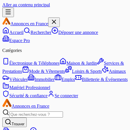
Aller au contenu principal
Annonces en France
Accueil
Rechercher
Déposer une annonce
Espace Pro
Catégories
Électronique & Téléphones
Maison & Jardin
Services &
Prestations
Mode & Vêtements
Loisirs & Sports
Animaux
Véhicules
Immobilier
Emploi
Billetterie & Événements
Matériel Professionnel
Sécurité & confiance
Se connecter
Annonces en France
Trouver