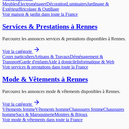
Meubles
Électroménager
Décoration
Luminaires
Jardinage &
Extérieur
Bricolage & Outillage
Voir
maison & jardin
dans toute la France
Services & Prestations
à
Rennes
Parcourez les annonces
services & prestations
disponibles à
Rennes
.
Voir la catégorie
Cours particuliers
Artisans & Travaux
Déménagement &
Transport
Garde d'enfants
Aide à domicile
Informatique & Web
Voir
services & prestations
dans toute la France
Mode & Vêtements
à
Rennes
Parcourez les annonces
mode & vêtements
disponibles à
Rennes
.
Voir la catégorie
Vêtements femme
Vêtements homme
Chaussures femme
Chaussures
homme
Sacs & Maroquinerie
Montres & Bijoux
Voir
mode & vêtements
dans toute la France