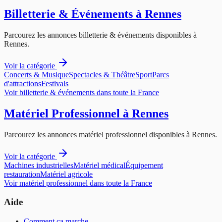
Billetterie & Événements
à
Rennes
Parcourez les annonces
billetterie & événements
disponibles à
Rennes
.
Voir la catégorie
Concerts & Musique
Spectacles & Théâtre
Sport
Parcs
d'attractions
Festivals
Voir
billetterie & événements
dans toute la France
Matériel Professionnel
à
Rennes
Parcourez les annonces
matériel professionnel
disponibles à
Rennes
.
Voir la catégorie
Machines industrielles
Matériel médical
Équipement
restauration
Matériel agricole
Voir
matériel professionnel
dans toute la France
Aide
Comment ça marche