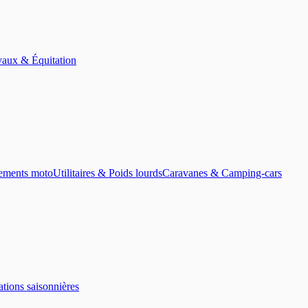
aux & Équitation
ements moto
Utilitaires & Poids lourds
Caravanes & Camping-cars
tions saisonnières