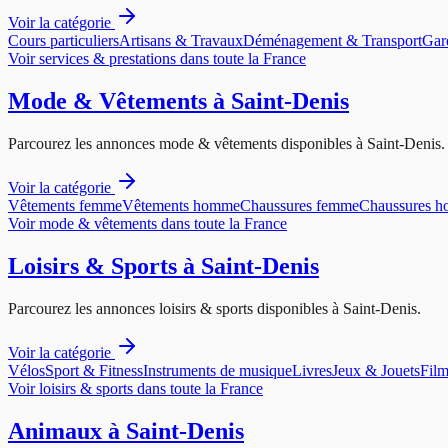
Voir la catégorie
Cours particuliers
Artisans & Travaux
Déménagement & Transport
Gar
Voir
services & prestations
dans toute la France
Mode & Vêtements
à
Saint-Denis
Parcourez les annonces
mode & vêtements
disponibles à
Saint-Denis
.
Voir la catégorie
Vêtements femme
Vêtements homme
Chaussures femme
Chaussures 
Voir
mode & vêtements
dans toute la France
Loisirs & Sports
à
Saint-Denis
Parcourez les annonces
loisirs & sports
disponibles à
Saint-Denis
.
Voir la catégorie
Vélos
Sport & Fitness
Instruments de musique
Livres
Jeux & Jouets
Film
Voir
loisirs & sports
dans toute la France
Animaux
à
Saint-Denis