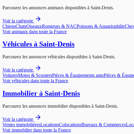
Parcourez les annonces
animaux
disponibles à
Saint-Denis
.
Voir la catégorie
Chiens
Chats
Oiseaux
Rongeurs & NAC
Poissons & Aquariophilie
Chev
Voir
animaux
dans toute la France
Véhicules
à
Saint-Denis
Parcourez les annonces
véhicules
disponibles à
Saint-Denis
.
Voir la catégorie
Voitures
Motos & Scooters
Pièces & Équipements auto
Pièces & Équip
Voir
véhicules
dans toute la France
Immobilier
à
Saint-Denis
Parcourez les annonces
immobilier
disponibles à
Saint-Denis
.
Voir la catégorie
Ventes immobilières
Locations
Colocations
Bureaux & Commerces
Loca
Voir
immobilier
dans toute la France