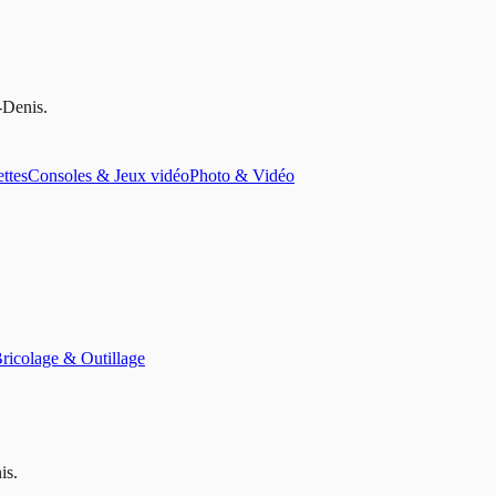
-Denis
.
ettes
Consoles & Jeux vidéo
Photo & Vidéo
ricolage & Outillage
is
.