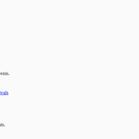
Denis
.
ivals
is
.