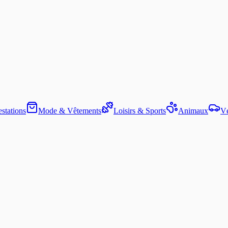
stations
Mode & Vêtements
Loisirs & Sports
Animaux
Vé