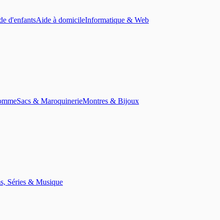
de d'enfants
Aide à domicile
Informatique & Web
homme
Sacs & Maroquinerie
Montres & Bijoux
s, Séries & Musique