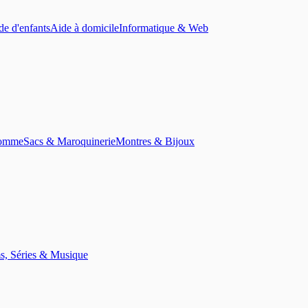
de d'enfants
Aide à domicile
Informatique & Web
homme
Sacs & Maroquinerie
Montres & Bijoux
s, Séries & Musique