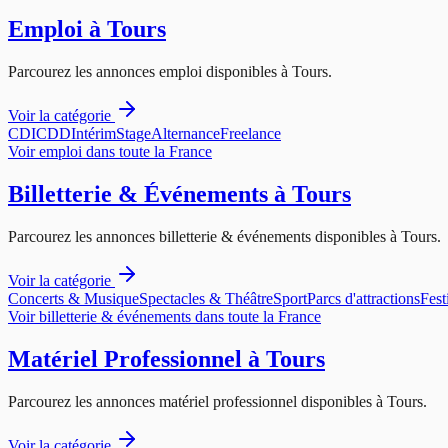
Emploi
à
Tours
Parcourez les annonces
emploi
disponibles à
Tours
.
Voir la catégorie
CDI
CDD
Intérim
Stage
Alternance
Freelance
Voir
emploi
dans toute la France
Billetterie & Événements
à
Tours
Parcourez les annonces
billetterie & événements
disponibles à
Tours
.
Voir la catégorie
Concerts & Musique
Spectacles & Théâtre
Sport
Parcs d'attractions
Fest
Voir
billetterie & événements
dans toute la France
Matériel Professionnel
à
Tours
Parcourez les annonces
matériel professionnel
disponibles à
Tours
.
Voir la catégorie