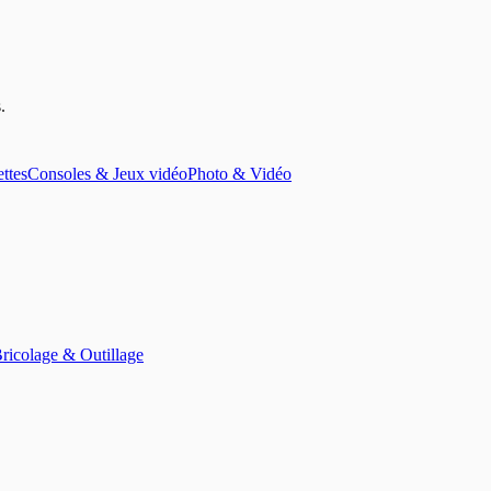
s
.
ettes
Consoles & Jeux vidéo
Photo & Vidéo
ricolage & Outillage