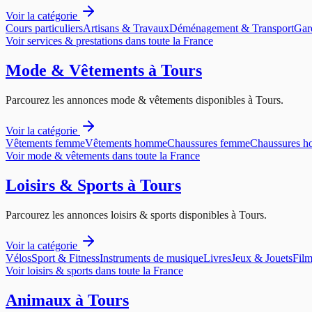
Voir la catégorie
Cours particuliers
Artisans & Travaux
Déménagement & Transport
Gar
Voir
services & prestations
dans toute la France
Mode & Vêtements
à
Tours
Parcourez les annonces
mode & vêtements
disponibles à
Tours
.
Voir la catégorie
Vêtements femme
Vêtements homme
Chaussures femme
Chaussures 
Voir
mode & vêtements
dans toute la France
Loisirs & Sports
à
Tours
Parcourez les annonces
loisirs & sports
disponibles à
Tours
.
Voir la catégorie
Vélos
Sport & Fitness
Instruments de musique
Livres
Jeux & Jouets
Film
Voir
loisirs & sports
dans toute la France
Animaux
à
Tours