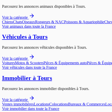
Parcourez les annonces
animaux
disponibles à
Tours
.
Voir la catégorie
Chiens
Chats
Oiseaux
Rongeurs & NAC
Poissons & Aquariophilie
Chev
Voir
animaux
dans toute la France
Véhicules
à
Tours
Parcourez les annonces
véhicules
disponibles à
Tours
.
Voir la catégorie
Voitures
Motos & Scooters
Pièces & Équipements auto
Pièces & Équip
Voir
véhicules
dans toute la France
Immobilier
à
Tours
Parcourez les annonces
immobilier
disponibles à
Tours
.
Voir la catégorie
Ventes immobilières
Locations
Colocations
Bureaux & Commerces
Loca
Voir
immobilier
dans toute la France