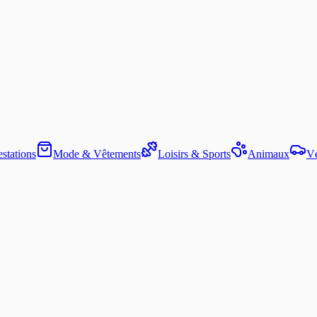
stations
Mode & Vêtements
Loisirs & Sports
Animaux
Vé