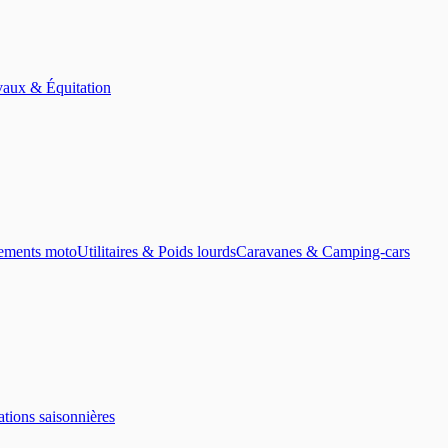
aux & Équitation
ements moto
Utilitaires & Poids lourds
Caravanes & Camping-cars
tions saisonnières