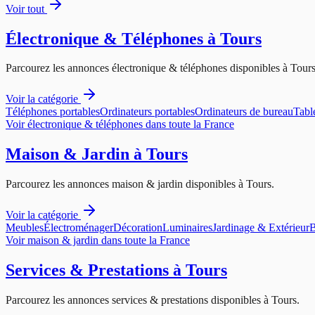
Voir tout
Électronique & Téléphones
à
Tours
Parcourez les annonces
électronique & téléphones
disponibles à
Tour
Voir la catégorie
Téléphones portables
Ordinateurs portables
Ordinateurs de bureau
Tabl
Voir
électronique & téléphones
dans toute la France
Maison & Jardin
à
Tours
Parcourez les annonces
maison & jardin
disponibles à
Tours
.
Voir la catégorie
Meubles
Électroménager
Décoration
Luminaires
Jardinage & Extérieur
B
Voir
maison & jardin
dans toute la France
Services & Prestations
à
Tours
Parcourez les annonces
services & prestations
disponibles à
Tours
.