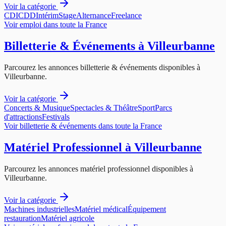
Voir la catégorie
CDI
CDD
Intérim
Stage
Alternance
Freelance
Voir
emploi
dans toute la France
Billetterie & Événements
à
Villeurbanne
Parcourez les annonces
billetterie & événements
disponibles à
Villeurbanne
.
Voir la catégorie
Concerts & Musique
Spectacles & Théâtre
Sport
Parcs
d'attractions
Festivals
Voir
billetterie & événements
dans toute la France
Matériel Professionnel
à
Villeurbanne
Parcourez les annonces
matériel professionnel
disponibles à
Villeurbanne
.
Voir la catégorie
Machines industrielles
Matériel médical
Équipement
restauration
Matériel agricole