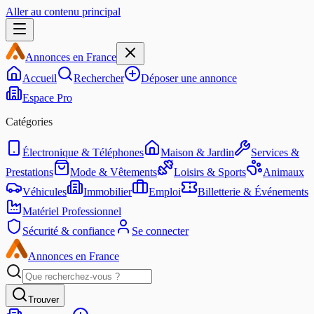
Aller au contenu principal
Annonces en France
Accueil
Rechercher
Déposer une annonce
Espace Pro
Catégories
Électronique & Téléphones
Maison & Jardin
Services &
Prestations
Mode & Vêtements
Loisirs & Sports
Animaux
Véhicules
Immobilier
Emploi
Billetterie & Événements
Matériel Professionnel
Sécurité & confiance
Se connecter
Annonces en France
Trouver