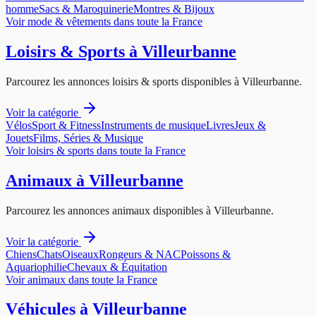
homme
Sacs & Maroquinerie
Montres & Bijoux
Voir
mode & vêtements
dans toute la France
Loisirs & Sports
à
Villeurbanne
Parcourez les annonces
loisirs & sports
disponibles à
Villeurbanne
.
Voir la catégorie
Vélos
Sport & Fitness
Instruments de musique
Livres
Jeux &
Jouets
Films, Séries & Musique
Voir
loisirs & sports
dans toute la France
Animaux
à
Villeurbanne
Parcourez les annonces
animaux
disponibles à
Villeurbanne
.
Voir la catégorie
Chiens
Chats
Oiseaux
Rongeurs & NAC
Poissons &
Aquariophilie
Chevaux & Équitation
Voir
animaux
dans toute la France
Véhicules
à
Villeurbanne