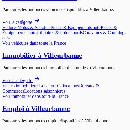
Parcourez les annonces
véhicules
disponibles à
Villeurbanne
.
Voir la catégorie
Voitures
Motos & Scooters
Pièces & Équipements auto
Pièces &
Équipements moto
Utilitaires & Poids lourds
Caravanes & Camping-
cars
Voir
véhicules
dans toute la France
Immobilier
à
Villeurbanne
Parcourez les annonces
immobilier
disponibles à
Villeurbanne
.
Voir la catégorie
Ventes immobilières
Locations
Colocations
Bureaux &
Commerces
Locations saisonnières
Voir
immobilier
dans toute la France
Emploi
à
Villeurbanne
Parcourez les annonces
emploi
disponibles à
Villeurbanne
.