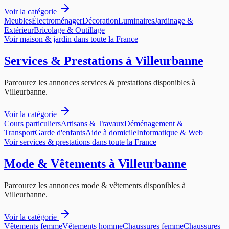
Voir la catégorie
Meubles
Électroménager
Décoration
Luminaires
Jardinage &
Extérieur
Bricolage & Outillage
Voir
maison & jardin
dans toute la France
Services & Prestations
à
Villeurbanne
Parcourez les annonces
services & prestations
disponibles à
Villeurbanne
.
Voir la catégorie
Cours particuliers
Artisans & Travaux
Déménagement &
Transport
Garde d'enfants
Aide à domicile
Informatique & Web
Voir
services & prestations
dans toute la France
Mode & Vêtements
à
Villeurbanne
Parcourez les annonces
mode & vêtements
disponibles à
Villeurbanne
.
Voir la catégorie
Vêtements femme
Vêtements homme
Chaussures femme
Chaussures