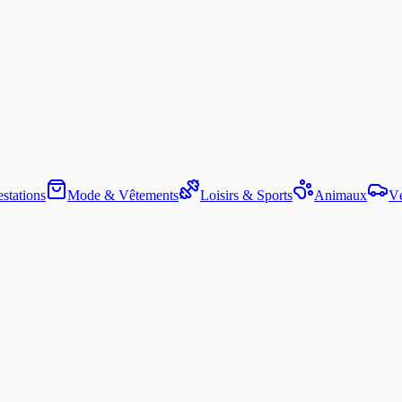
stations
Mode & Vêtements
Loisirs & Sports
Animaux
Vé