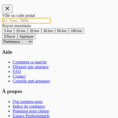
Ville ou code postal
Rayon maximum
5
km
10
km
20
km
30
km
50
km
100
km
Effacer
Appliquer
Aide
Comment ça marche
Déposer une annonce
FAQ
Contact
Conseils anti-arnaques
À propos
Qui sommes-nous
Indice de confiance
Pourquoi nous choisir
Espace Professionnels