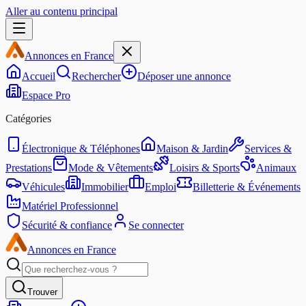
Aller au contenu principal
Annonces en France
Accueil
Rechercher
Déposer une annonce
Espace Pro
Catégories
Électronique & Téléphones
Maison & Jardin
Services &
Prestations
Mode & Vêtements
Loisirs & Sports
Animaux
Véhicules
Immobilier
Emploi
Billetterie & Événements
Matériel Professionnel
Sécurité & confiance
Se connecter
Annonces en France
Trouver