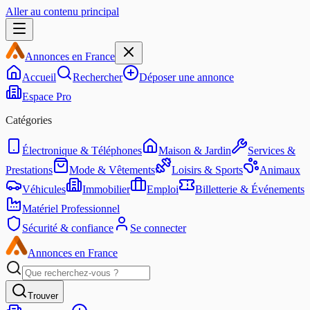
Aller au contenu principal
Annonces en France
Accueil
Rechercher
Déposer une annonce
Espace Pro
Catégories
Électronique & Téléphones
Maison & Jardin
Services &
Prestations
Mode & Vêtements
Loisirs & Sports
Animaux
Véhicules
Immobilier
Emploi
Billetterie & Événements
Matériel Professionnel
Sécurité & confiance
Se connecter
Annonces en France
Trouver