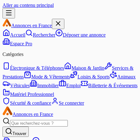
Aller au contenu principal
Annonces en France
Accueil
Rechercher
Déposer une annonce
Espace Pro
Catégories
Électronique & Téléphones
Maison & Jardin
Services &
Prestations
Mode & Vêtements
Loisirs & Sports
Animaux
Véhicules
Immobilier
Emploi
Billetterie & Événements
Matériel Professionnel
Sécurité & confiance
Se connecter
Annonces en France
Trouver