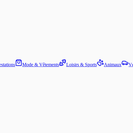
stations
Mode & Vêtements
Loisirs & Sports
Animaux
Vé