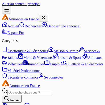
Aller au contenu principal
Annonces en France
Accueil
Rechercher
Déposer une annonce
Espace Pro
Catégories
Électronique & Téléphones
Maison & Jardin
Services &
Prestations
Mode & Vêtements
Loisirs & Sports
Animaux
Véhicules
Immobilier
Emploi
Billetterie & Événements
Matériel Professionnel
Sécurité & confiance
Se connecter
Annonces en France
Trouver