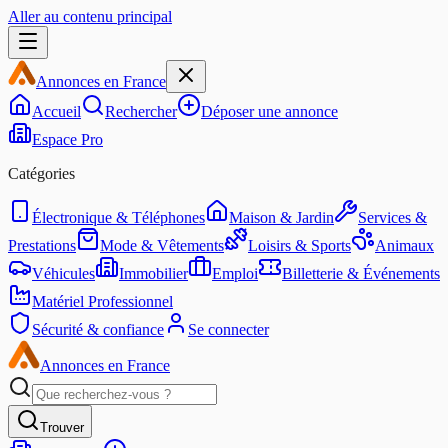
Aller au contenu principal
Annonces en France
Accueil
Rechercher
Déposer une annonce
Espace Pro
Catégories
Électronique & Téléphones
Maison & Jardin
Services &
Prestations
Mode & Vêtements
Loisirs & Sports
Animaux
Véhicules
Immobilier
Emploi
Billetterie & Événements
Matériel Professionnel
Sécurité & confiance
Se connecter
Annonces en France
Trouver