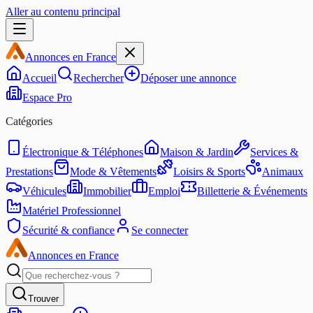
Aller au contenu principal
Annonces en France
Accueil
Rechercher
Déposer une annonce
Espace Pro
Catégories
Électronique & Téléphones
Maison & Jardin
Services &
Prestations
Mode & Vêtements
Loisirs & Sports
Animaux
Véhicules
Immobilier
Emploi
Billetterie & Événements
Matériel Professionnel
Sécurité & confiance
Se connecter
Annonces en France
Trouver