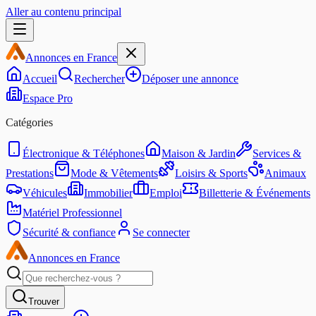
Aller au contenu principal
Annonces en France
Accueil
Rechercher
Déposer une annonce
Espace Pro
Catégories
Électronique & Téléphones
Maison & Jardin
Services &
Prestations
Mode & Vêtements
Loisirs & Sports
Animaux
Véhicules
Immobilier
Emploi
Billetterie & Événements
Matériel Professionnel
Sécurité & confiance
Se connecter
Annonces en France
Trouver