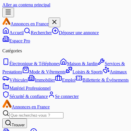
Aller au contenu principal
Annonces en France
Accueil
Rechercher
Déposer une annonce
Espace Pro
Catégories
Électronique & Téléphones
Maison & Jardin
Services &
Prestations
Mode & Vêtements
Loisirs & Sports
Animaux
Véhicules
Immobilier
Emploi
Billetterie & Événements
Matériel Professionnel
Sécurité & confiance
Se connecter
Annonces en France
Trouver