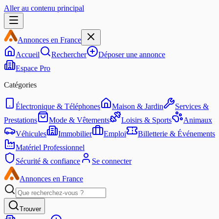
Aller au contenu principal
Annonces en France
Accueil
Rechercher
Déposer une annonce
Espace Pro
Catégories
Électronique & Téléphones
Maison & Jardin
Services &
Prestations
Mode & Vêtements
Loisirs & Sports
Animaux
Véhicules
Immobilier
Emploi
Billetterie & Événements
Matériel Professionnel
Sécurité & confiance
Se connecter
Annonces en France
Trouver