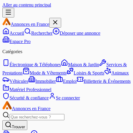
Aller au contenu principal
Annonces en France
Accueil
Rechercher
Déposer une annonce
Espace Pro
Catégories
Électronique & Téléphones
Maison & Jardin
Services &
Prestations
Mode & Vêtements
Loisirs & Sports
Animaux
Véhicules
Immobilier
Emploi
Billetterie & Événements
Matériel Professionnel
Sécurité & confiance
Se connecter
Annonces en France
Trouver