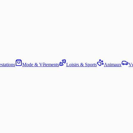
stations
Mode & Vêtements
Loisirs & Sports
Animaux
Vé