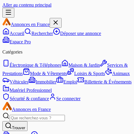
Aller au contenu principal
Annonces en France
Accueil
Rechercher
Déposer une annonce
Espace Pro
Catégories
Électronique & Téléphones
Maison & Jardin
Services &
Prestations
Mode & Vêtements
Loisirs & Sports
Animaux
Véhicules
Immobilier
Emploi
Billetterie & Événements
Matériel Professionnel
Sécurité & confiance
Se connecter
Annonces en France
Trouver