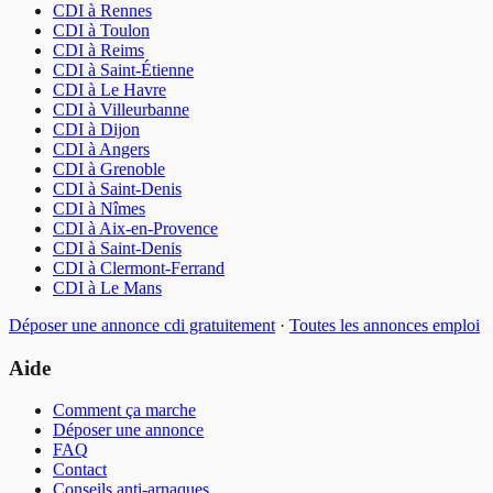
CDI
à
Rennes
CDI
à
Toulon
CDI
à
Reims
CDI
à
Saint-Étienne
CDI
à
Le Havre
CDI
à
Villeurbanne
CDI
à
Dijon
CDI
à
Angers
CDI
à
Grenoble
CDI
à
Saint-Denis
CDI
à
Nîmes
CDI
à
Aix-en-Provence
CDI
à
Saint-Denis
CDI
à
Clermont-Ferrand
CDI
à
Le Mans
Déposer une annonce
cdi
gratuitement
·
Toutes les annonces
emploi
Aide
Comment ça marche
Déposer une annonce
FAQ
Contact
Conseils anti-arnaques