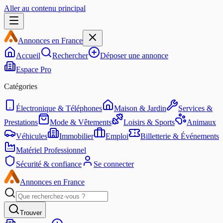
Aller au contenu principal
Annonces en France
Accueil
Rechercher
Déposer une annonce
Espace Pro
Catégories
Électronique & Téléphones
Maison & Jardin
Services &
Prestations
Mode & Vêtements
Loisirs & Sports
Animaux
Véhicules
Immobilier
Emploi
Billetterie & Événements
Matériel Professionnel
Sécurité & confiance
Se connecter
Annonces en France
Trouver