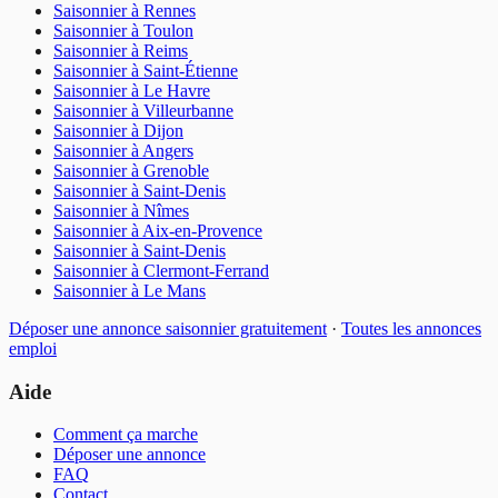
Saisonnier
à
Rennes
Saisonnier
à
Toulon
Saisonnier
à
Reims
Saisonnier
à
Saint-Étienne
Saisonnier
à
Le Havre
Saisonnier
à
Villeurbanne
Saisonnier
à
Dijon
Saisonnier
à
Angers
Saisonnier
à
Grenoble
Saisonnier
à
Saint-Denis
Saisonnier
à
Nîmes
Saisonnier
à
Aix-en-Provence
Saisonnier
à
Saint-Denis
Saisonnier
à
Clermont-Ferrand
Saisonnier
à
Le Mans
Déposer une annonce
saisonnier
gratuitement
·
Toutes les annonces
emploi
Aide
Comment ça marche
Déposer une annonce
FAQ
Contact