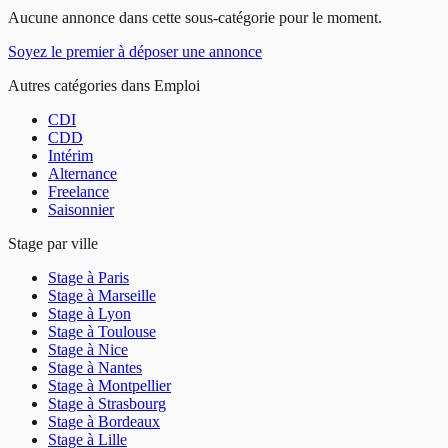
Aucune annonce dans cette sous-catégorie pour le moment.
Soyez le premier à déposer une annonce
Autres catégories dans
Emploi
CDI
CDD
Intérim
Alternance
Freelance
Saisonnier
Stage
par ville
Stage
à
Paris
Stage
à
Marseille
Stage
à
Lyon
Stage
à
Toulouse
Stage
à
Nice
Stage
à
Nantes
Stage
à
Montpellier
Stage
à
Strasbourg
Stage
à
Bordeaux
Stage
à
Lille