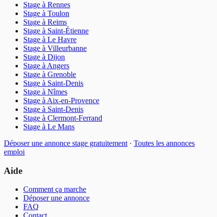
Stage
à
Rennes
Stage
à
Toulon
Stage
à
Reims
Stage
à
Saint-Étienne
Stage
à
Le Havre
Stage
à
Villeurbanne
Stage
à
Dijon
Stage
à
Angers
Stage
à
Grenoble
Stage
à
Saint-Denis
Stage
à
Nîmes
Stage
à
Aix-en-Provence
Stage
à
Saint-Denis
Stage
à
Clermont-Ferrand
Stage
à
Le Mans
Déposer une annonce
stage
gratuitement
·
Toutes les annonces
emploi
Aide
Comment ça marche
Déposer une annonce
FAQ
Contact